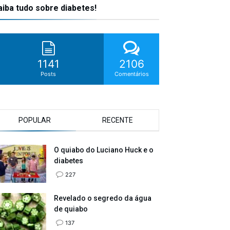
aiba tudo sobre diabetes!
1141
2106
Posts
Comentários
POPULAR
RECENTE
O quiabo do Luciano Huck e o
diabetes
227
Revelado o segredo da água
de quiabo
137