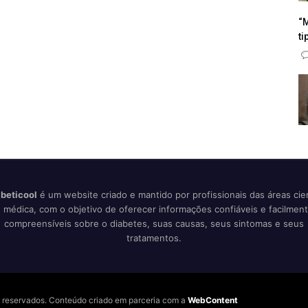
“M
ti
beticool
é um website criado e mantido por profissionais das áreas cien
 médica, com o objetivo de oferecer informações confiáveis e facilmen
compreensíveis sobre o diabetes, suas causas, seus sintomas e seus
tratamentos.
os reservados. Conteúdo criado em parceria com a
WebContent