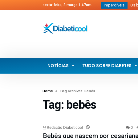
sexta-feira, 3 março 1:47am
Imperdíveis
Os be
Diabet
Diabe
Quiab
‘Calc
Novo 
Diagn
NOTÍCIAS
TUDO SOBRE DIABETES
Home
Tag Archives: Bebês
Tag:
bebês
Redação Diabeticool
0
Bebês que nascem por cesarian