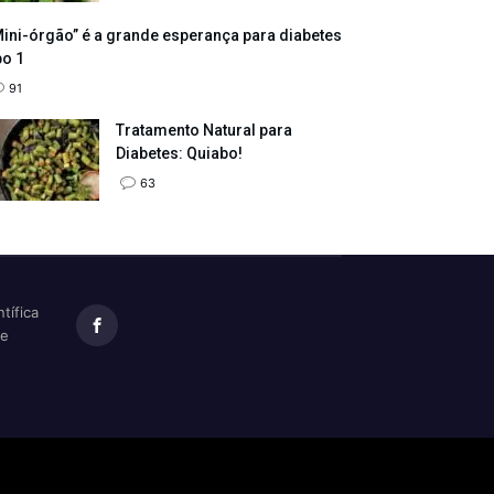
ini-órgão” é a grande esperança para diabetes
po 1
91
Tratamento Natural para
Diabetes: Quiabo!
63
tífica
te