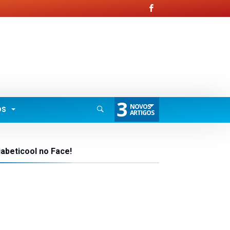
3
NOVOS
OS
ARTIGOS
iabeticool no Face!