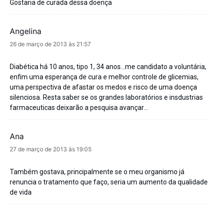
Gostaria de curada dessa doença
Angelina
disse:
26 de março de 2013 às 21:57
Diabética há 10 anos, tipo 1, 34 anos…me candidato a voluntária,
enfim uma esperança de cura e melhor controle de glicemias,
uma perspectiva de afastar os medos e risco de uma doença
silenciosa. Resta saber se os grandes laboratórios e insdustrias
farmaceuticas deixarão a pesquisa avançar…
Ana
disse:
27 de março de 2013 às 19:05
Também gostava, principalmente se o meu organismo já
renuncia o tratamento que faço, seria um aumento da qualidade
de vida