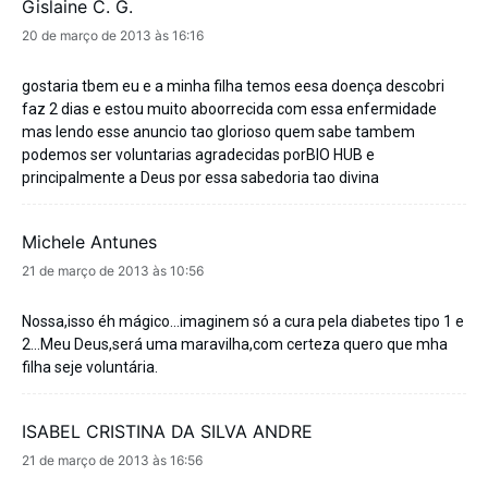
Gislaine C. G.
disse:
20 de março de 2013 às 16:16
gostaria tbem eu e a minha filha temos eesa doença descobri
faz 2 dias e estou muito aboorrecida com essa enfermidade
mas lendo esse anuncio tao glorioso quem sabe tambem
podemos ser voluntarias agradecidas porBIO HUB e
principalmente a Deus por essa sabedoria tao divina
Michele Antunes
disse:
21 de março de 2013 às 10:56
Nossa,isso éh mágico…imaginem só a cura pela diabetes tipo 1 e
2…Meu Deus,será uma maravilha,com certeza quero que mha
filha seje voluntária.
ISABEL CRISTINA DA SILVA ANDRE
disse:
21 de março de 2013 às 16:56