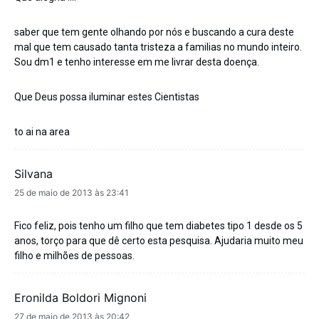
saber que tem gente olhando por nós e buscando a cura deste
mal que tem causado tanta tristeza a familias no mundo inteiro.
Sou dm1 e tenho interesse em me livrar desta doença.
Que Deus possa iluminar estes Cientistas
to ai na area
Silvana
disse:
25 de maio de 2013 às 23:41
Fico feliz, pois tenho um filho que tem diabetes tipo 1 desde os 5
anos, torço para que dê certo esta pesquisa. Ajudaria muito meu
filho e milhões de pessoas.
Eronilda Boldori Mignoni
disse:
27 de maio de 2013 às 20:42