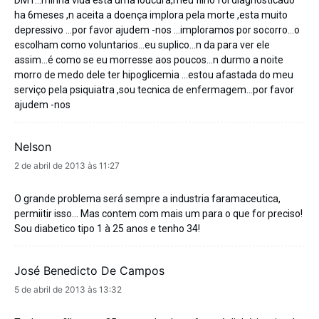
DM1…minha vida esta uma loucura,meu filho foi diagnosticado
ha 6meses ,n aceita a doença implora pela morte ,esta muito
depressivo …por favor ajudem -nos …imploramos por socorro…o
escolham como voluntarios…eu suplico…n da para ver ele
assim…é como se eu morresse aos poucos…n durmo a noite
morro de medo dele ter hipoglicemia …estou afastada do meu
serviço pela psiquiatra ,sou tecnica de enfermagem…por favor
ajudem -nos
Nelson
disse:
2 de abril de 2013 às 11:27
O grande problema será sempre a industria faramaceutica,
permiitir isso… Mas contem com mais um para o que for preciso!
Sou diabetico tipo 1 à 25 anos e tenho 34!
José Benedicto De Campos
disse:
5 de abril de 2013 às 13:32