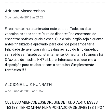
Adriana Mascarenhas
disse:
3 de junho de 2013 às 21:22
É realmente muito animador este estudo. Todos os dias
vasculho os sites sobre “cura da diabetes” na esperança de
encontrar notícias iguais a essa. Que o mini-órgão seja o quanto
antes finalizado e aprovado, para que nós possamos ter a
felicidade de vivenciar infinitos dias ao lado do filho diabético
sem vê-lo ser furado constantemente. O meu tem 10 anos e há
3 faz uso de insulina NHP e LIspro. Interessei e coloco-me à
disposição para colaborar com a pesquisa. Simplesmente
fantástica!!!!!!!
ALCIONE LUIZ KUNRATH
disse:
4 de junho de 2013 às 19:52
QUE DEUS ABENÇOE ESSE DR., QUE DE TUDO CERTO ESSES
TESTES, TENHO MINHA FILHA PORTADORA DE DIABETES TIPO 1