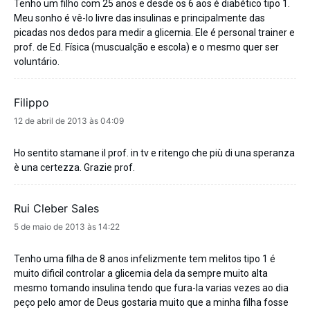
Tenho um filho com 25 anos e desde os 6 aos é diabético tipo 1.
Meu sonho é vê-lo livre das insulinas e principalmente das
picadas nos dedos para medir a glicemia. Ele é personal trainer e
prof. de Ed. Física (muscualção e escola) e o mesmo quer ser
voluntário.
Filippo
disse:
12 de abril de 2013 às 04:09
Ho sentito stamane il prof. in tv e ritengo che più di una speranza
è una certezza. Grazie prof.
Rui Cleber Sales
disse:
5 de maio de 2013 às 14:22
Tenho uma filha de 8 anos infelizmente tem melitos tipo 1 é
muito dificil controlar a glicemia dela da sempre muito alta
mesmo tomando insulina tendo que fura-la varias vezes ao dia
peço pelo amor de Deus gostaria muito que a minha filha fosse