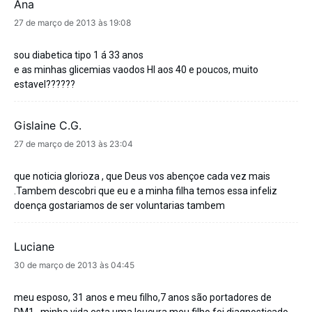
Ana
disse:
27 de março de 2013 às 19:08
sou diabetica tipo 1 á 33 anos
e as minhas glicemias vaodos HI aos 40 e poucos, muito
estavel??????
Gislaine C.g.
disse:
27 de março de 2013 às 23:04
que noticia glorioza , que Deus vos abençoe cada vez mais
.Tambem descobri que eu e a minha filha temos essa infeliz
doença gostariamos de ser voluntarias tambem
Luciane
disse:
30 de março de 2013 às 04:45
meu esposo, 31 anos e meu filho,7 anos são portadores de