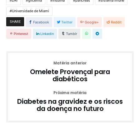
DRI
glicemia
Insulina
pâncreas
sistema imune
Universidade de Miami
SHARE
Facebook
Twitter
Google+
Reddit
Pinterest
Linkedin
Tumblr
Matéria anterior
Omelete Provençal para
diabéticos
Próxima matéria
Diabetes na gravidez e os riscos
da doença no futuro