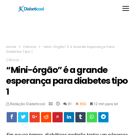
Home
Ciência
“Mini-Órgão” É A Grande Esperança Para
Diabetes Tipo 1
Ciência
-
“Mini-órgão” é a grande
esperança para diabetes tipo
1
Redação Diabeticool
91
650
12 min para ler
Em pouco tempo, diabéticos poderão testar um pâncreas