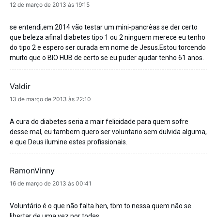
disse:
12 de março de 2013 às 19:15
se entendi,em 2014 vão testar um mini-pancrêas se der certo
que beleza afinal diabetes tipo 1 ou 2 ninguem merece eu tenho
do tipo 2 e espero ser curada em nome de Jesus.Estou torcendo
muito que o BIO HUB de certo se eu puder ajudar tenho 61 anos.
Valdir
disse:
13 de março de 2013 às 22:10
A cura do diabetes seria a mair felicidade para quem sofre
desse mal, eu tambem quero ser voluntario sem dulvida alguma,
e que Deus ilumine estes profissionais.
RamonVinny
disse:
16 de março de 2013 às 00:41
Voluntário é o que não falta hen, tbm to nessa quem não se
libertar de uma vez por todas.