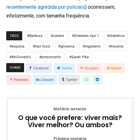
recentemente agredida por policiais
) ocorressem,
infelizmente, com tamanha freqüência.
Banbury
caneta
Diabetes tipo 1
diabética
TAGS
expulsa
fast food
glicemia
Inglaterra
Insulina
McDonald's
preconceito
Sarah Pike
SHARE
Facebook
Twitter
Google+
Reddit
Pinterest
Linkedin
Tumblr
Matéria anterior
O que você prefere: viver mais?
Viver melhor? Ou ambos?
Próxima matéria