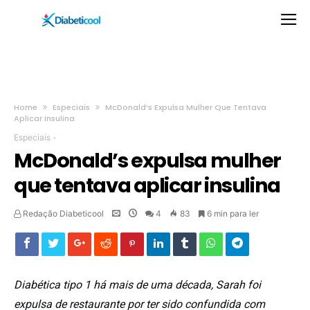
Home
Especiais
McDonald’s Expulsa Mulher Que Tentava
Aplicar Insulina
Especiais
-
McDonald’s expulsa mulher
que tentava aplicar insulina
Redação Diabeticool
4
83
6 min para ler
Diabética tipo 1 há mais de uma década, Sarah foi
expulsa de restaurante por ter sido confundida com