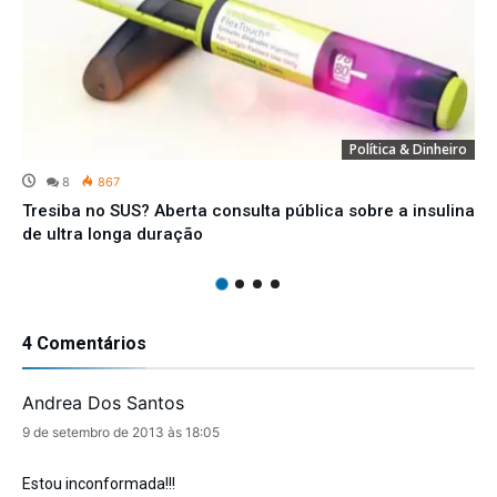
Política & Dinheiro
8
867
Tresiba no SUS? Aberta consulta pública sobre a insulina
de ultra longa duração
4 Comentários
Andrea Dos Santos
disse:
9 de setembro de 2013 às 18:05
Estou inconformada!!!