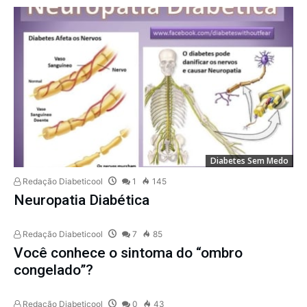
Diabetes Sem Medo
Redação Diabeticool
1
145
Neuropatia Diabética
Redação Diabeticool
7
85
Você conhece o sintoma do “ombro
congelado”?
Redação Diabeticool
0
43