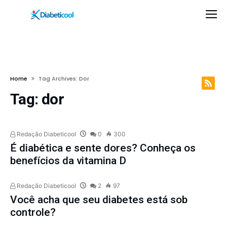
Home
Tag Archives: Dor
Tag:
dor
Redação Diabeticool
0
300
É diabética e sente dores? Conheça os
benefícios da vitamina D
Redação Diabeticool
2
97
Você acha que seu diabetes está sob
controle?