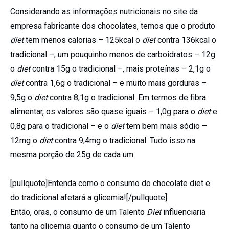
Considerando as informações nutricionais no site da
empresa fabricante dos chocolates, temos que o produto
diet
tem menos calorias – 125kcal o
diet
contra 136kcal o
tradicional –, um pouquinho menos de carboidratos – 12g
o
diet
contra 15g o tradicional –, mais proteínas – 2,1g o
diet
contra 1,6g o tradicional – e muito mais gorduras –
9,5g o
diet
contra 8,1g o tradicional. Em termos de fibra
alimentar, os valores são quase iguais – 1,0g para o
diet
e
0,8g para o tradicional – e o
diet
tem bem mais sódio –
12mg o
diet
contra 9,4mg o tradicional. Tudo isso na
mesma porção de 25g de cada um.
[pullquote]Entenda como o consumo do chocolate diet e
do tradicional afetará a glicemia![/pullquote]
Então, oras, o consumo de um Talento
Diet
influenciaria
tanto na glicemia quanto o consumo de um Talento