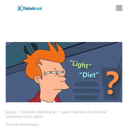
Home
Ronaldo Wieselberg
Qual O Mistério Por Trás De
Alimentos Diet E Light?
Ronaldo Wieselberg
-