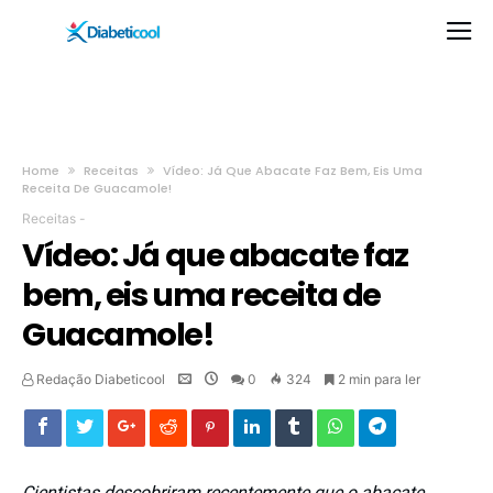
Home
Receitas
Vídeo: Já Que Abacate Faz Bem, Eis Uma
Receita De Guacamole!
Receitas
-
Vídeo: Já que abacate faz
bem, eis uma receita de
Guacamole!
Redação Diabeticool
0
324
2 min para ler
Cientistas descobriram recentemente que o abacate