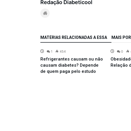
Redação Diabeticool
MATÉRIAS RELACIONADAS A ESSA
MAIS POR
1
454
0
sa onde você
Refrigerantes causam ou não
Obesidad
te ajudar a
causam diabetes? Depende
Relação d
de quem paga pelo estudo