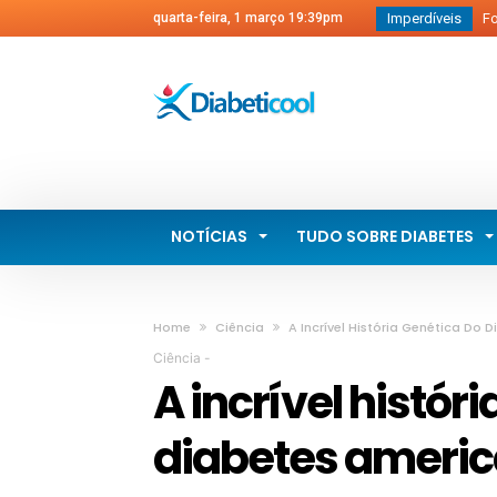
quarta-feira, 1 março 19:39pm
Imperdíveis
Qua
Cie
diab
Sér
saú
Cen
NOTÍCIAS
TUDO SOBRE DIABETES
Home
Ciência
A Incrível História Genética Do
Ciência
-
A incrível histór
diabetes ameri