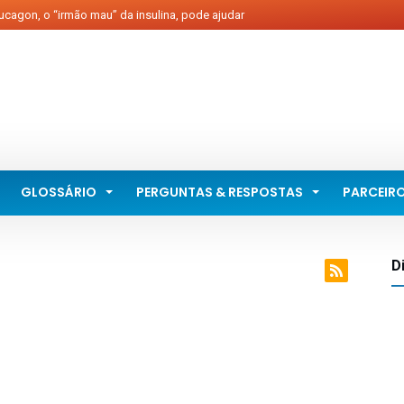
cagon, o “irmão mau” da insulina, pode ajudar
éticos...
blemas nos vasos estão com os dias contados...
olêmica do óleo de peixe...
 Diabetes Brasil lança Clube de Benefícios...
béticos podem comer amido?...
GLOSSÁRIO
PERGUNTAS & RESPOSTAS
PARCEIR
D