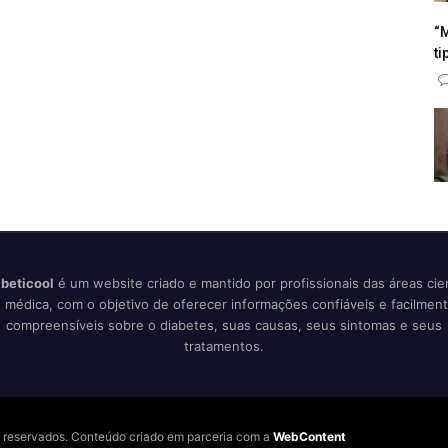
“M
ti
beticool
é um website criado e mantido por profissionais das áreas cien
 médica, com o objetivo de oferecer informações confiáveis e facilmen
compreensíveis sobre o diabetes, suas causas, seus sintomas e seus
tratamentos.
os reservados. Conteúdo criado em parceria com a
WebContent