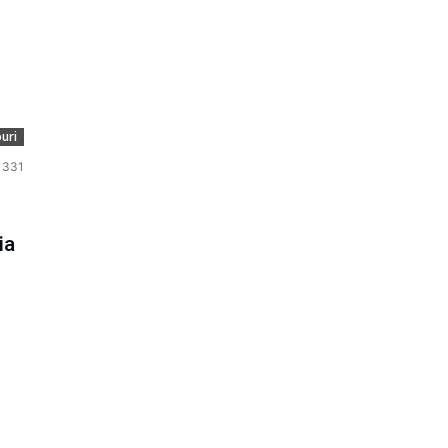
uri
331
ia