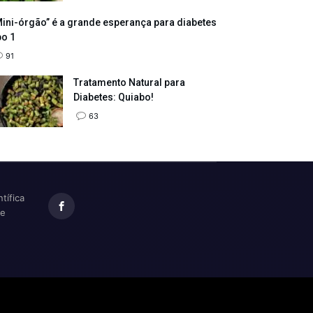
ini-órgão” é a grande esperança para diabetes
po 1
91
Tratamento Natural para
Diabetes: Quiabo!
63
tífica
te