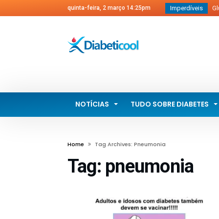
quinta-feira, 2 março 14:25pm
Imperdíveis
Glu
diab
Pro
A p
ADJ
Dia
NOTÍCIAS
TUDO SOBRE DIABETES
Home
Tag Archives: Pneumonia
Tag:
pneumonia