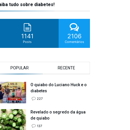
aiba tudo sobre diabetes!
1141
2106
Posts
Comentários
POPULAR
RECENTE
O quiabo do Luciano Huck e o
diabetes
227
Revelado o segredo da água
de quiabo
137