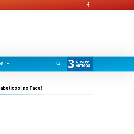
3
NOVOS
OS
ARTIGOS
iabeticool no Face!