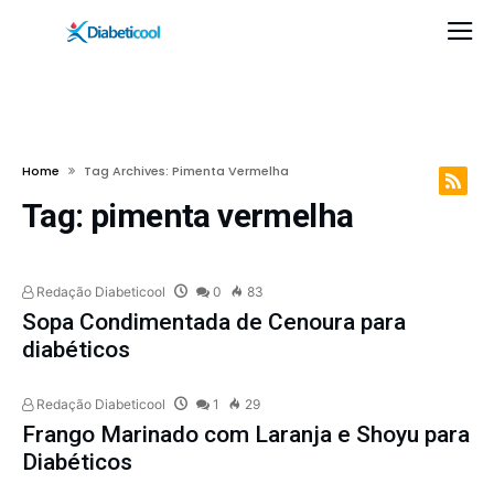
Home
Tag Archives: Pimenta Vermelha
Tag:
pimenta vermelha
Redação Diabeticool
0
83
Sopa Condimentada de Cenoura para
diabéticos
Redação Diabeticool
1
29
Frango Marinado com Laranja e Shoyu para
Diabéticos