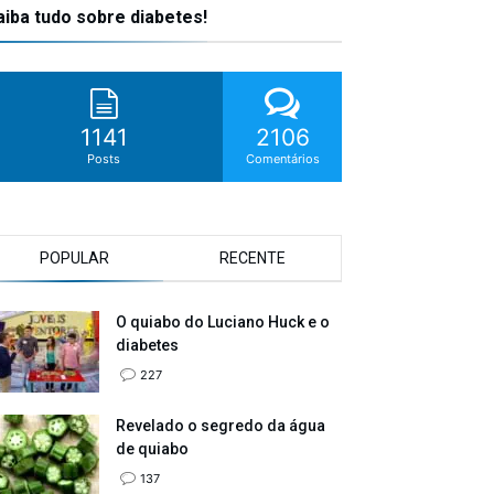
aiba tudo sobre diabetes!
1141
2106
Posts
Comentários
POPULAR
RECENTE
O quiabo do Luciano Huck e o
diabetes
227
Revelado o segredo da água
de quiabo
137