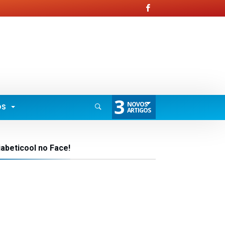
3
NOVOS
OS
ARTIGOS
iabeticool no Face!