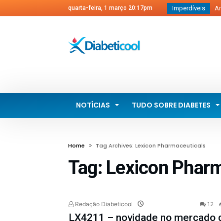
quarta-feira, 1 março 20:17pm
Imperdíveis
Ang
dia
Qua
inje
Qua
Não
SBD.
NOTÍCIAS
TUDO SOBRE DIABETES
Mul
Home
Tag Archives: Lexicon Pharmaceuticals
Tag:
Lexicon Pharm
Redação Diabeticool
12
LX4211 – novidade no mercado 