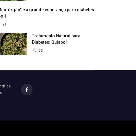
ini-órgão” é a grande esperança para diabetes
po 1
91
Tratamento Natural para
Diabetes: Quiabo!
63
tífica
te