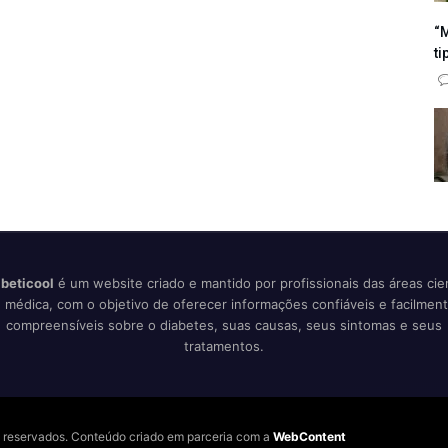
“M
ti
beticool
é um website criado e mantido por profissionais das áreas cien
 médica, com o objetivo de oferecer informações confiáveis e facilmen
compreensíveis sobre o diabetes, suas causas, seus sintomas e seus
tratamentos.
os reservados. Conteúdo criado em parceria com a
WebContent