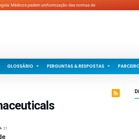
ola: Médicos pedem uniformização das normas de
gnóstico de diabetes...
l é melhor para a saúde: bombas de insulina ou
ções?...
l o foco dos cientistas quando estudam o diabetes?...
 controlada, diabetes pode causar complicações, diz
..
GLOSSÁRIO
PERGUNTAS & RESPOSTAS
PARCEIR
her é presa por levar, de carro, pai diabético ao médico...
D
aceuticals
31
de