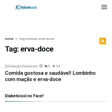
Home
Tag Archives: Erva-Doce
Tag:
erva-doce
Redação Diabeticool
0
34
Comida gostosa e saudável! Lombinho
com maçãs e erva-doce
Diabeticool no Face!