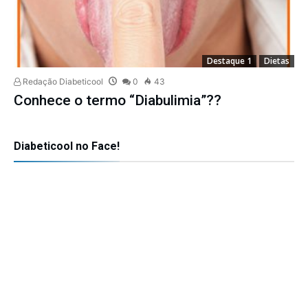
Destaque 1
Dietas
Redação Diabeticool
0
43
Conhece o termo “Diabulimia”??
Diabeticool no Face!