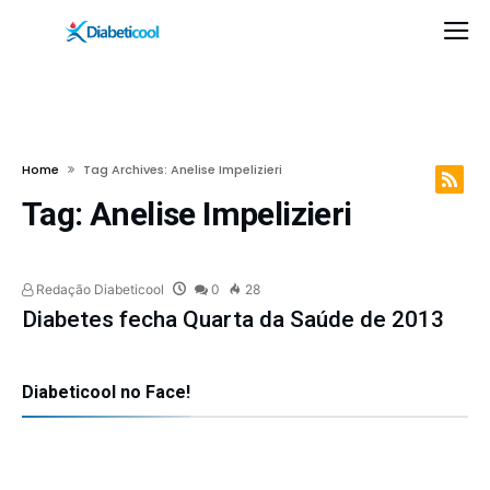
Home
Tag Archives: Anelise Impelizieri
Tag:
Anelise Impelizieri
Redação Diabeticool
0
28
Diabetes fecha Quarta da Saúde de 2013
Diabeticool no Face!