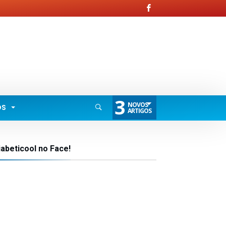
3
NOVOS
OS
ARTIGOS
iabeticool no Face!