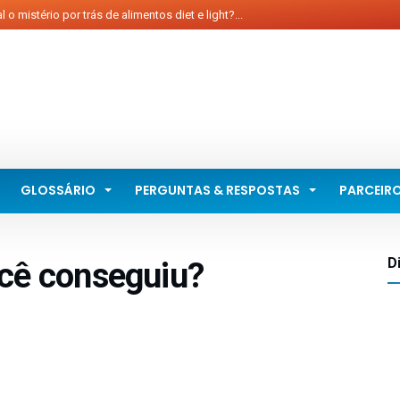
o mistério por trás de alimentos diet e light?...
issionais da saúde: chance de qualificação em
tes...
e é hipoglicemia?...
e To Buy A Good Essay...
nga com Maçãs para diabéticos...
GLOSSÁRIO
PERGUNTAS & RESPOSTAS
PARCEIR
D
cê conseguiu?