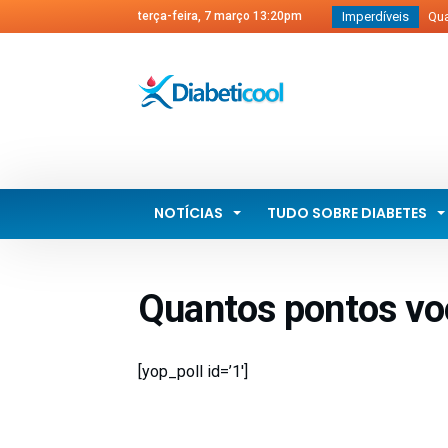
terça-feira, 7 março 13:20pm
Imperdíveis
Qual 
Prof
diabe
O qu
Wher
Mora
NOTÍCIAS
TUDO SOBRE DIABETES
Quantos pontos vo
[yop_poll id=’1′]