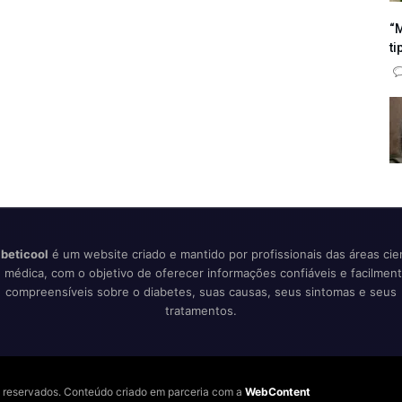
“M
ti
beticool
é um website criado e mantido por profissionais das áreas cien
 médica, com o objetivo de oferecer informações confiáveis e facilmen
compreensíveis sobre o diabetes, suas causas, seus sintomas e seus
tratamentos.
os reservados. Conteúdo criado em parceria com a
WebContent