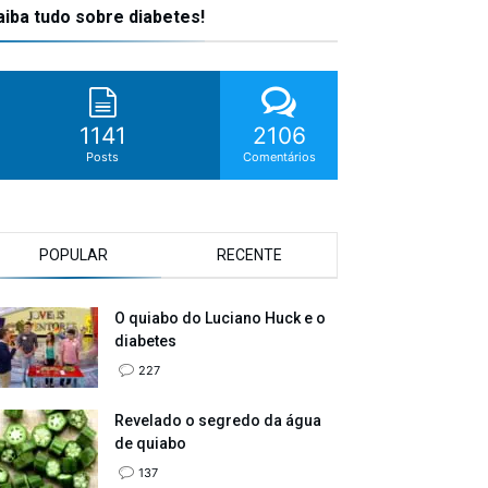
aiba tudo sobre diabetes!
1141
2106
Posts
Comentários
POPULAR
RECENTE
O quiabo do Luciano Huck e o
diabetes
227
Revelado o segredo da água
de quiabo
137