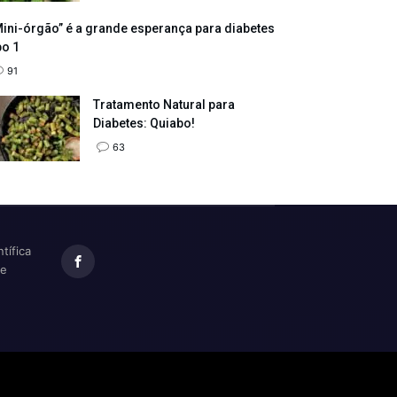
ini-órgão” é a grande esperança para diabetes
po 1
91
Tratamento Natural para
Diabetes: Quiabo!
63
tífica
te