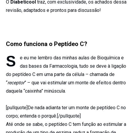
O
Diabeticool
traz, com exclusividade, os achados dessa
revisão, adaptados e prontos para discussão!
Como funciona o Peptídeo C?
S
e eu me lembro das minhas aulas de Bioquímica e
das bases da Farmacologia, tudo se deve à ligação
do peptídeo C em uma parte da célula – chamada de
“
receptor
” – que vai estimular um monte de efeitos dentro
daquela “caixinha” minúscula.
[pullquote]De nada adianta ter um monte de peptídeo C no
corpo; entenda o porquê.[/pullquote]
Até onde se sabe, o peptídeo C tem função ao estimular a
produção de um tipo de enzima, reduz a formação de