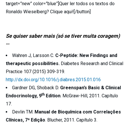
target=”new” color=”blue”]Quer ler todos os textos do
Ronaldo Wieselberg? Clique aqui![/button]
Se quiser saber mais (só se tiver muita coragem)
…
Wahren J, Larsson C.
C-Peptide: New Findings and
therapeutic possibilities.
Diabetes Research and Clinical
Practice 107 (2015) 309-319.
http://dx.doi.org/10.1016/j.diabres.2015.01.016
Gardner DG, Shoback D.
Greenspan’s Basic & Clinical
th
Endocrinology, 9
Edition
. McGraw-Hill, 2011. Capítulo
17.
Devlin TM.
Manual de Bioquímica com Correlações
Clínicas, 7ª Edição
. Blucher, 2011. Capítulo 3.