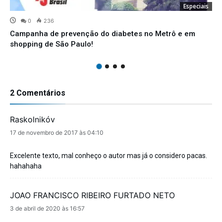
Especiais
0
236
Campanha de prevenção do diabetes no Metrô e em
shopping de São Paulo!
2 Comentários
Raskolnikóv
disse:
17 de novembro de 2017 às 04:10
Excelente texto, mal conheço o autor mas já o considero pacas.
hahahaha
JOAO FRANCISCO RIBEIRO FURTADO NETO
disse:
3 de abril de 2020 às 16:57