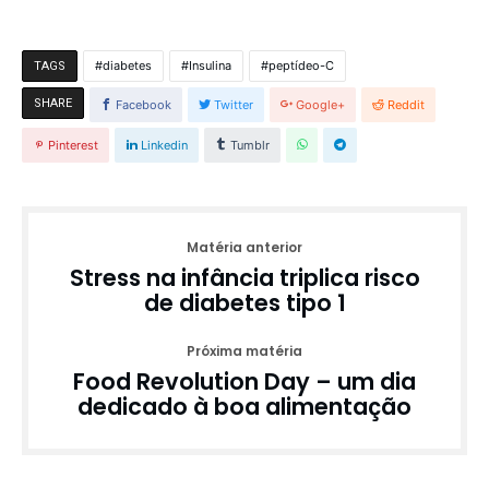
diabetes
Insulina
peptídeo-C
TAGS
SHARE
Facebook
Twitter
Google+
Reddit
Pinterest
Linkedin
Tumblr
Matéria anterior
Stress na infância triplica risco
de diabetes tipo 1
Próxima matéria
Food Revolution Day – um dia
dedicado à boa alimentação