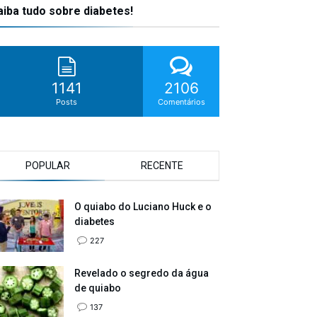
aiba tudo sobre diabetes!
1141
2106
Posts
Comentários
POPULAR
RECENTE
O quiabo do Luciano Huck e o
diabetes
227
Revelado o segredo da água
de quiabo
137