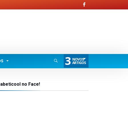
3
NOVOS
OS
ARTIGOS
iabeticool no Face!