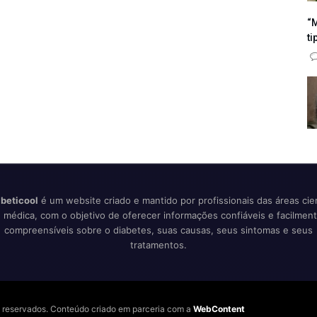
“M
ti
beticool
é um website criado e mantido por profissionais das áreas cien
 médica, com o objetivo de oferecer informações confiáveis e facilmen
compreensíveis sobre o diabetes, suas causas, seus sintomas e seus
tratamentos.
os reservados. Conteúdo criado em parceria com a
WebContent