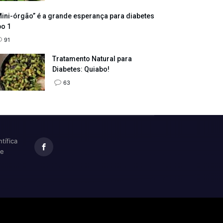
ini-órgão” é a grande esperança para diabetes
po 1
91
Tratamento Natural para
Diabetes: Quiabo!
63
tífica
te