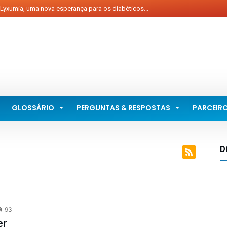
yxumia, uma nova esperança para os diabéticos...
 que é melhor: refrigerante ou suco industrializado?...
 que é mais importante: o que você come ou quando você
ome?...
 celular a favor do tratamento...
undo celebra o 14 de Novembro – Dia Mundial do
iabetes...
GLOSSÁRIO
PERGUNTAS & RESPOSTAS
PARCEIR
D
93
er