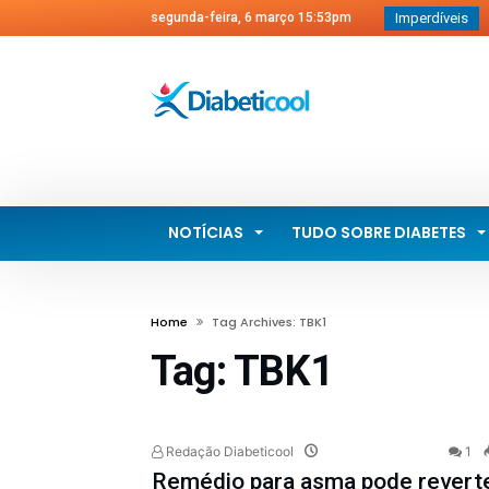
segunda-feira, 6 março 15:53pm
Imperdíveis
L
O
O
c
O
M
D
NOTÍCIAS
TUDO SOBRE DIABETES
Home
Tag Archives: TBK1
Tag:
TBK1
Redação Diabeticool
1
Remédio para asma pode revert