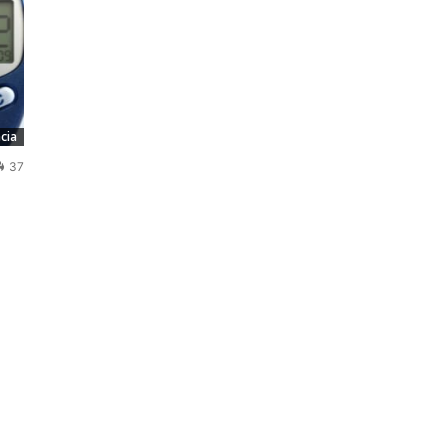
cia
37