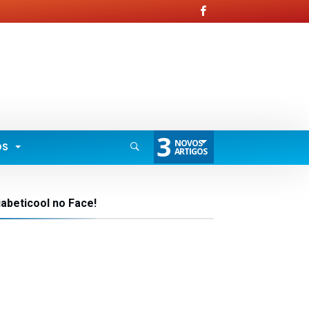
3
NOVOS
OS
ARTIGOS
iabeticool no Face!