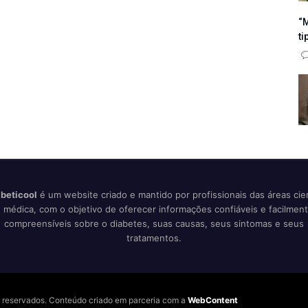
“M
ti
beticool
é um website criado e mantido por profissionais das áreas cien
 médica, com o objetivo de oferecer informações confiáveis e facilmen
compreensíveis sobre o diabetes, suas causas, seus sintomas e seus
tratamentos.
os reservados. Conteúdo criado em parceria com a
WebContent