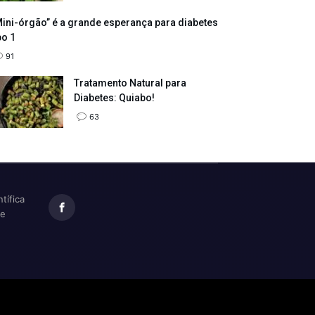
ini-órgão” é a grande esperança para diabetes
po 1
91
Tratamento Natural para
Diabetes: Quiabo!
63
tífica
te