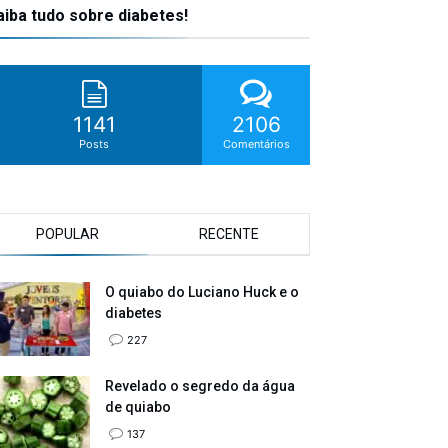
aiba tudo sobre diabetes!
1141
2106
Posts
Comentários
POPULAR
RECENTE
O quiabo do Luciano Huck e o
diabetes
227
Revelado o segredo da água
de quiabo
137