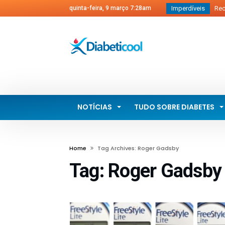
quinta-feira, 9 março 7:28am
Imperdíveis
Rece
Veget
Matth
Come
Salg
Novo
NOTÍCIAS
TUDO SOBRE DIABETES
Home
Tag Archives: Roger Gadsby
Tag:
Roger Gadsby