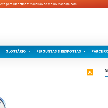
ita para Diabéticos: Macarrão ao molho Marinara com
ais...
ias Steiner e o diabetes...
r nozes protege contra diabetes...
adinhos Crocantes de Rabanete para diabéticos...
 gel promete cicatrização em 20 segundos...
GLOSSÁRIO
PERGUNTAS & RESPOSTAS
PARCEIR
D