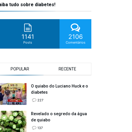
aiba tudo sobre diabetes!
1141
2106
Posts
Comentários
POPULAR
RECENTE
O quiabo do Luciano Huck e o
diabetes
227
Revelado o segredo da água
de quiabo
137