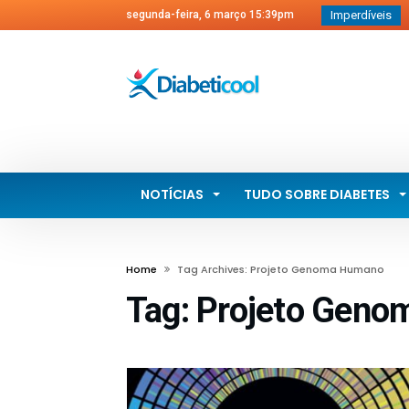
segunda-feira, 6 março 15:39pm
Imperdíveis
I
d
L
d
P
d
C
NOTÍCIAS
TUDO SOBRE DIABETES
A
Home
Tag Archives: Projeto Genoma Humano
Tag:
Projeto Gen