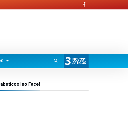
3
NOVOS
OS
ARTIGOS
iabeticool no Face!