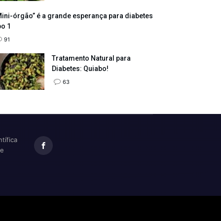
ini-órgão” é a grande esperança para diabetes
po 1
91
Tratamento Natural para
Diabetes: Quiabo!
63
tífica
te