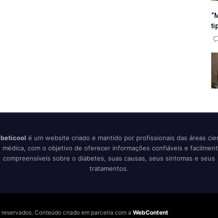
“M
ti
beticool
é um website criado e mantido por profissionais das áreas cien
 médica, com o objetivo de oferecer informações confiáveis e facilmen
compreensíveis sobre o diabetes, suas causas, seus sintomas e seus
tratamentos.
os reservados. Conteúdo criado em parceria com a
WebContent